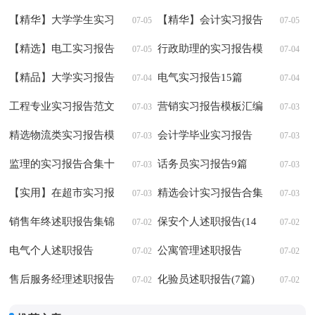
【精华】大学学生实习
【精华】会计实习报告
07-05
07-05
报告汇总7篇
【精选】电工实习报告
范文集合8篇
行政助理的实习报告模
07-05
07-04
范文15篇
【精品】大学实习报告
板汇总8篇
电气实习报告15篇
07-04
07-04
集锦5篇
工程专业实习报告范文
营销实习报告模板汇编
07-03
07-03
合集六篇
精选物流类实习报告模
十篇
会计学毕业实习报告
07-03
07-03
板6篇
监理的实习报告合集十
话务员实习报告9篇
07-03
07-03
篇
【实用】在超市实习报
精选会计实习报告合集
07-03
07-03
告三篇
销售年终述职报告集锦
七篇
保安个人述职报告(14
07-02
07-02
15篇
电气个人述职报告
篇)
公寓管理述职报告
07-02
07-02
售后服务经理述职报告
化验员述职报告(7篇)
07-02
07-02
10篇