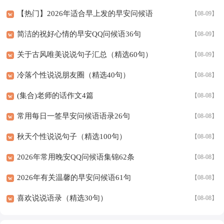
【热门】2026年适合早上发的早安问候语
【08-09】
w
42条
简洁的祝好心情的早安QQ问候语36句
【08-09】
w
关于古风唯美说说句子汇总（精选60句）
【08-09】
w
冷落个性说说朋友圈（精选40句）
【08-08】
w
(集合)老师的话作文4篇
【08-08】
w
常用每日一签早安问候语语录26句
【08-08】
w
秋天个性说说句子（精选100句）
【08-08】
w
2026年常用晚安QQ问候语集锦62条
【08-08】
w
2026年有关温馨的早安问候语61句
【08-08】
w
喜欢说说语录（精选30句）
【08-08】
w