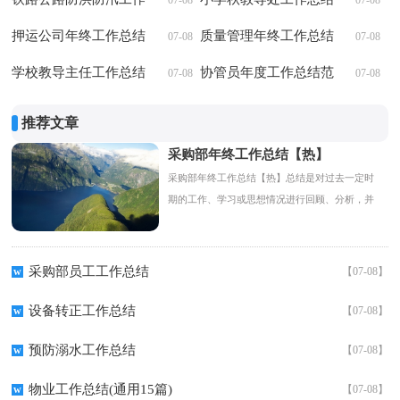
07-08
07-08
总结
押运公司年终工作总结
质量管理年终工作总结
07-08
07-08
学校教导主任工作总结
15篇
协管员年度工作总结范
07-08
07-08
文
推荐文章
采购部年终工作总结【热】
采购部年终工作总结【热】总结是对过去一定时
期的工作、学习或思想情况进行回顾、分析，并
做出客观评价的书面材料，它可以给我们下一阶
段的学习...
采购部员工工作总结
w
【07-08】
设备转正工作总结
w
【07-08】
预防溺水工作总结
w
【07-08】
物业工作总结(通用15篇)
w
【07-08】