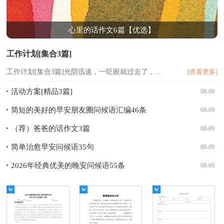
心里的话作文6篇【优选】
工作计划[集合3篇]
工作计划[集合3篇]光阴迅速，一眨眼就过去了，...
[查看更多]
活动方案[精品3篇]
08-09
简短的美好的早安朋友圈问候语汇编46条
08-09
（荐）爸爸的话作文3篇
08-09
简单治愈早安问候语35句
08-09
2026年经典优美的晚安问候语55条
08-09