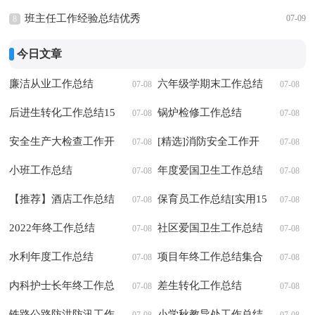
班主任工作经验总结优秀
07-09
8
今日文章
廉洁从业工作总结
六年级学期末工作总结
07-08
07-08
后进生转化工作总结15
锅炉检修工作总结
07-08
07-08
篇【优秀】
安全生产大检查工作开
[精选]消防安全工作开
07-08
07-08
展情况总结
小班工作总结
展情况总结10篇
年度爱国卫生工作总结
07-08
07-08
【推荐】酒店工作总结
保育员工作总结[实用15
07-08
07-08
三篇
2022年终工作总结
篇]
社区爱国卫生工作总结
07-08
07-08
水利年度工作总结
【优】
项目年终工作总结集合
07-08
07-08
内科护士长年终工作总
六篇
差生转化工作总结
07-08
07-08
结
铁路公路防洪防汛工作
小学秋教导处工作总结