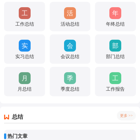
工
活
年
工作总结
作
活动总结
动
年终总结
终
总
总
总
实
会
部
结
结
结
实习总结
习
会议总结
议
部门总结
门
总
总
总
月
季
工
结
结
结
月总结
总
季度总结
度
工作报告
作
结
总
报
结
告
更多 >>
总结
热门文章