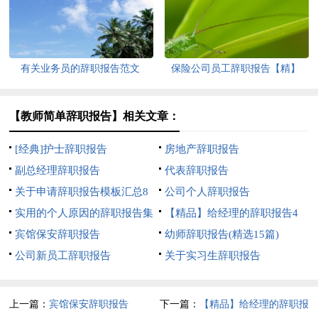
有关业务员的辞职报告范文
保险公司员工辞职报告【精】
【教师简单辞职报告】相关文章：
[经典]护士辞职报告
房地产辞职报告
副总经理辞职报告
代表辞职报告
关于申请辞职报告模板汇总8
公司个人辞职报告
篇
实用的个人原因的辞职报告集
【精品】给经理的辞职报告4
锦十篇
宾馆保安辞职报告
篇
幼师辞职报告(精选15篇)
公司新员工辞职报告
关于实习生辞职报告
上一篇：
宾馆保安辞职报告
下一篇：
【精品】给经理的辞职报