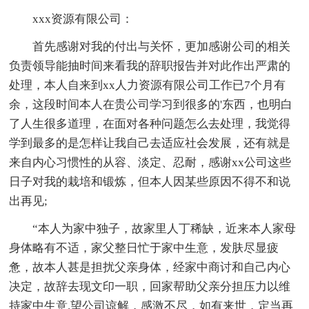
xxx资源有限公司：
首先感谢对我的付出与关怀，更加感谢公司的相关
负责领导能抽时间来看我的辞职报告并对此作出严肃的
处理，本人自来到xx人力资源有限公司工作已7个月有
余，这段时间本人在贵公司学习到很多的'东西，也明白
了人生很多道理，在面对各种问题怎么去处理，我觉得
学到最多的是怎样让我自己去适应社会发展，还有就是
来自内心习惯性的从容、淡定、忍耐，感谢xx公司这些
日子对我的栽培和锻炼，但本人因某些原因不得不和说
出再见;
“本人为家中独子，故家里人丁稀缺，近来本人家母
身体略有不适，家父整日忙于家中生意，发肤尽显疲
惫，故本人甚是担扰父亲身体，经家中商讨和自己内心
决定，故辞去现文印一职，回家帮助父亲分担压力以维
持家中生意.望公司谅解，感激不尽，如有来世，定当再