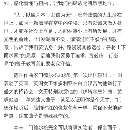
知，感化懵懂与扭曲，让我们的民族之魂昂然屹立。
“人，以诚为本，以信为天”。没有诚信的人生活在
世上，如同一颗漂浮在空中的尘埃。只有以诚来做人处
世，才能在社会上立足，才能在事业上有所发展，才有
光明的前途。“出淤泥而不染，濯清涟而不妖”的周敦
颐，告诉了我们要洁身自好;“路漫漫其修远兮，吾将上下
而求索”的屈原，启迪我们要勇于追求;“言必信，行必
果”的曾子教育我们要老实守信。
德国作曲家门德尔松20岁时第一次出国演出，一时
轰动了英国，英国女王维多利亚在白金汉宫为他举行了
盛大的招待会，女王特别欣赏他的《伊塔尔慈》曲，赞
叹他道：“单凭这支曲子，就足以证明你是个天才。”门
德尔松听后，脸顿时红的像紫葡萄一样，局促不安地解
释道，这支曲子是他妹妹作的。
本来，门德尔松完全可以将事实隐瞒，保全面子，