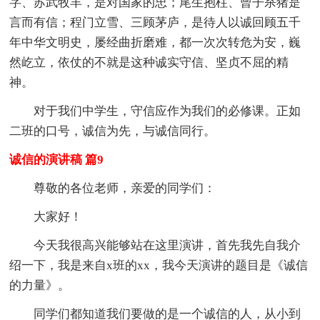
字、苏武牧羊，是对国家的忠；尾生抱柱、曾子杀猪是
言而有信；程门立雪、三顾茅庐，是待人以诚回顾五千
年中华文明史，屡经曲折磨难，都一次次转危为安，巍
然屹立，依仗的不就是这种诚实守信、坚贞不屈的精
神。
对于我们中学生，守信应作为我们的必修课。正如
二班的口号，诚信为先，与诚信同行。
诚信的演讲稿 篇9
尊敬的各位老师，亲爱的同学们：
大家好！
今天我很高兴能够站在这里演讲，首先我先自我介
绍一下，我是来自x班的xx，我今天演讲的题目是《诚信
的力量》。
同学们都知道我们要做的是一个诚信的人，从小到