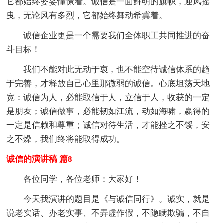
它都始终婆娑憧憬着。诚信是一面鲜明的旗帜，迎风摇
曳，无论风有多烈，它都始终舞动希冀着。
诚信企业更是一个需要我们全体职工共同推进的奋
斗目标！
我们不能对此无动于衷，也不能空待诚信体系的趋
于完善，才释放自己心里那微弱的诚信。心底坦荡天地
宽：诚信为人，必能取信于人，立信于人，收获的一定
是朋友；诚信做事，必能韧如江流，动如海啸，赢得的
一定是信赖和尊重；诚信对待生活，才能挫之不馁，安
之不燥，我们终将能取得成功。
诚信的演讲稿 篇8
各位同学，各位老师：大家好！
今天我演讲的题目是《与诚信同行》。诚实，就是
说老实话、办老实事、不弄虚作假，不隐瞒欺骗，不自