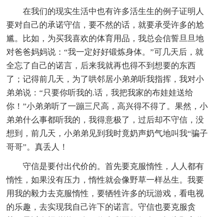
在我们的现实生活中也有许多活生生的例子证明人
要对自己的承诺守信，要不然的话，就要承受许多的尬
尴。比如，为买我喜欢的体育用品，我总会信誓旦旦地
对爸爸妈妈说：“我一定好好锻炼身体。”可几天后，就
全忘了自己的诺言，后来我就再也得不到想要的东西
了；记得前几天，为了哄邻居小弟弟听我指挥，我对小
弟弟说：“只要你听我的.话，我把我家的布娃娃送给
你！”小弟弟听了一蹦三尺高，高兴得不得了。果然，小
弟弟什么事都听我的，我得意极了，过后却不守信，没
想到，前几天，小弟弟见到我时竟奶声奶气地叫我“骗子
哥哥”。真丢人！
守信是要付出代价的。首先要克服惰性，人人都有
惰性，如果没有压力，惰性就会像野草一样丛生。我要
用我的毅力去克服惰性，要牺牲许多的玩游戏，看电视
的乐趣，去实现我自己许下的诺言。守信也要克服贪