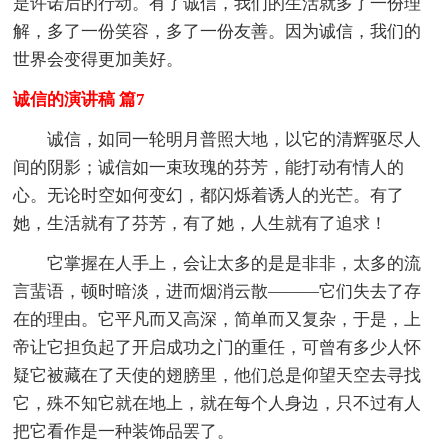
是许诺后的行动。有了诚信，我们的生活就多了一份理
解，多了一份笑容，多了一份友善。因为诚信，我们的
世界会变得更加美好。
诚信的演讲稿 篇7
诚信，如同一轮明月普照大地，以它的清辉驱尽人
间的阴影；诚信如一束玫瑰的芬芳，能打动有情人的
心。无论时空如何变幻，都闪烁着诱人的光芒。有了
她，生活就有了芬芳，有了她，人生就有了追求！
它掌握在人手上，会让太多的是是非非，太多的流
言蜚语，顿时暗淡，进而烟消云散———它们失去了存
在的理由。它平凡而又高深，简单而又复杂，于是，上
帝让它担负起了开启成功之门的重任，可曾有多少人怀
疑它被藏在了天使的翅膀里，他们总是仰望天空去寻找
它，殊不知它就在地上，就在每个人身边，只不过有人
把它看作是一种装饰品罢了。