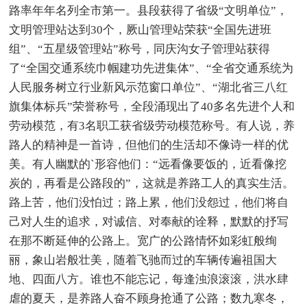
路率年年名列全市第一。县段获得了省级“文明单位”，
文明管理站达到30个，厥山管理站荣获“全国先进班
组”、“五星级管理站”称号，同庆沟女子管理站获得
了“全国交通系统巾帼建功先进集体”、“全省交通系统为
人民服务树立行业新风示范窗口单位”、“湖北省三八红
旗集体标兵”荣誉称号，全段涌现出了40多名先进个人和
劳动模范，有3名职工获省级劳动模范称号。有人说，养
路人的精神是一首诗，但他们的生活却不像诗一样的优
美。有人幽默的`形容他们：“远看像要饭的，近看像挖
炭的，再看是公路段的”，这就是养路工人的真实生活。
路上苦，他们没怕过；路上累，他们没怨过，他们将自
己对人生的追求，对诚信、对奉献的诠释，默默的抒写
在那不断延伸的公路上。宽广的公路情怀如彩虹般绚
丽，象山岩般壮美，随着飞驰而过的车辆传遍祖国大
地、四面八方。谁也不能忘记，每逢浊浪滚滚，洪水肆
虐的夏天，是养路人奋不顾身抢通了公路；数九寒冬，