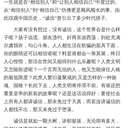
一生就是在“相信别人”和“让别人相信自己”中度过的。
从“相信别人”到“相信自己”仿佛更是顺风顺水的事。由
此综观中国历史，“诚信”曾引出了多少时代骄子。
大家有没有想过，没有诚信，这个世界会是什么样
子呢？孩子说谎、朋友违约、奸商东游西荡，到处充满
尔虞我诈，勾心斗角。人人都生活在欺骗的面具下面，
你的眼睛还可以相信谁呢？料是谁都会一筹莫展，终日
人心惶惶，那活在世间又能得到什么乐趣呢？人类文明
又怎能前进呢？一个言而无信的人，他又怎能保住人格
的最低限度？此类人繁衍凝聚成的.又是怎样的一种族
魂、国格？长此下去，人类文明将停滞不前。有谁还想
重复皇帝的新装的故事呢？还是这话说得好：要使社会
上所有人都讲诚信，那未免过于天真，而若连讲诚信的
人都找不出，那又未免过于堕落。
诚信是就如一颗大树，浓郁挺拔，无论雨有多大，