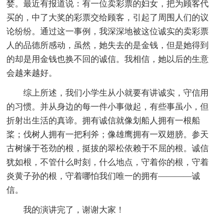
婪。最近有报道说：有一位卖彩票的妇女，把为顾客代
买的，中了大奖的彩票交给顾客，引起了周围人们的议
论纷纷。通过这一事例，我深深地被这位诚实的卖彩票
人的品德所感动，虽然，她失去的是金钱，但是她得到
的却是用金钱也换不回的诚信。我相信，她以后的生意
会越来越好。
综上所述，我们小学生从小就要有讲诚实，守信用
的习惯。并从身边的每一件小事做起，有些事虽小，但
折射出生活的真谛。拥有诚信就像划船人拥有一根船
桨；伐树人拥有一把利斧；像雄鹰拥有一双翅膀。参天
古树缘于苍劲的根，挺拔的翠松依赖于不屈的根。诚信
犹如根，不管什么时刻，什么地点，守着你的根，守着
炎黄子孙的根，守着哪怕我们唯一的拥有————诚
信。
我的演讲完了，谢谢大家！