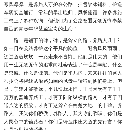
寒风凛凛，是养路人守护在公路上扫雪铲冰铺料，护送
车辆安全通行。常年的早出晚归，风餐露宿，许多养路
工患上了多种疾病，但他们为了公路畅通无怨无悔奉献
自己的青春年华甚至宝贵的生命！
路，是铺下的碑，碑，是耸立的路，养路人几十年
如一日在公路养护这个平凡的岗位上，迎着风风雨雨，
迈过道道坎坎，一路走来不言悔。他们是伟大的，他们
用一生无怨无悔的追求向社会表达了什么是奉献、什么
是忠诚、什么是诚信。他们是平凡的，来来往往的路人
很少会将视线从沿路如画的风景中转移到他们身上。但
是，宁静才能致远，平凡造就永恒，正是因为有了千千
万万的普通养路工，才有了阡陌纵横的路网，才有了四
通八达的桥梁，才有了这耸立在荆楚大地上的丰碑。养
路人，我为你们骄傲，养路人，我为你们歌唱，你们是
人民心中的铺路石！你们是铸造康庄大道的先行官！你
们是新世纪的骄傲！