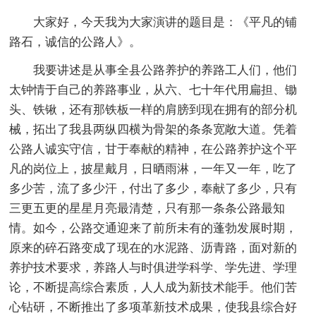
大家好，今天我为大家演讲的题目是：《平凡的铺
路石，诚信的公路人》。
我要讲述是从事全县公路养护的养路工人们，他们
太钟情于自己的养路事业，从六、七十年代用扁担、锄
头、铁锹，还有那铁板一样的肩膀到现在拥有的部分机
械，拓出了我县两纵四横为骨架的条条宽敞大道。凭着
公路人诚实守信，甘于奉献的精神，在公路养护这个平
凡的岗位上，披星戴月，日晒雨淋，一年又一年，吃了
多少苦，流了多少汗，付出了多少，奉献了多少，只有
三更五更的星星月亮最清楚，只有那一条条公路最知
情。如今，公路交通迎来了前所未有的蓬勃发展时期，
原来的碎石路变成了现在的水泥路、沥青路，面对新的
养护技术要求，养路人与时俱进学科学、学先进、学理
论，不断提高综合素质，人人成为新技术能手。他们苦
心钻研，不断推出了多项革新技术成果，使我县综合好