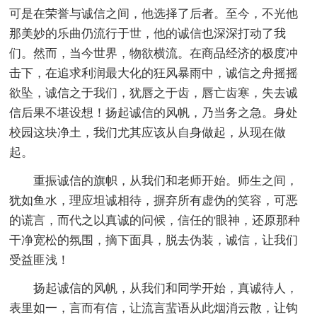
可是在荣誉与诚信之间，他选择了后者。至今，不光他
那美妙的乐曲仍流行于世，他的诚信也深深打动了我
们。然而，当今世界，物欲横流。在商品经济的极度冲
击下，在追求利润最大化的狂风暴雨中，诚信之舟摇摇
欲坠，诚信之于我们，犹唇之于齿，唇亡齿寒，失去诚
信后果不堪设想！扬起诚信的风帆，乃当务之急。身处
校园这块净土，我们尤其应该从自身做起，从现在做
起。
重振诚信的旗帜，从我们和老师开始。师生之间，
犹如鱼水，理应坦诚相待，摒弃所有虚伪的笑容，可恶
的谎言，而代之以真诚的问候，信任的'眼神，还原那种
干净宽松的氛围，摘下面具，脱去伪装，诚信，让我们
受益匪浅！
扬起诚信的风帆，从我们和同学开始，真诚待人，
表里如一，言而有信，让流言蜚语从此烟消云散，让钩