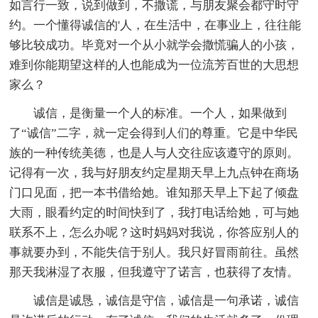
如言行一致，说到做到，不撒谎，与朋友聚会都守时守
约。一个懂得诚信的'人，在生活中，在事业上，往往能
够比较成功。毕竟对一个从小就学会撒慌骗人的小孩，
难到你能期望这样的人也能成为一位流芳百世的大思想
家么？
诚信，是衡量一个人的标准。一个人，如果做到
了“诚信”二字，就一定会得到人们的尊重。它是中华民
族的一种传统美德，也是人与人交往应该遵守的原则。
记得有一次，我与好朋友约定星期天早上九点钟在商场
门口见面，把一本书借给她。谁知那天早上下起了倾盘
大雨，眼看约定的时间快到了，我打电话给她，可与她
联系不上，怎么办呢？这时妈妈对我说，你答应别人的
事就要办到，不能失信于别人。我只好冒雨前往。虽然
那天我淋湿了衣服，但我遵守了诺言，也获得了友情。
诚信是诚恳，诚信是守信，诚信是一句承诺，诚信