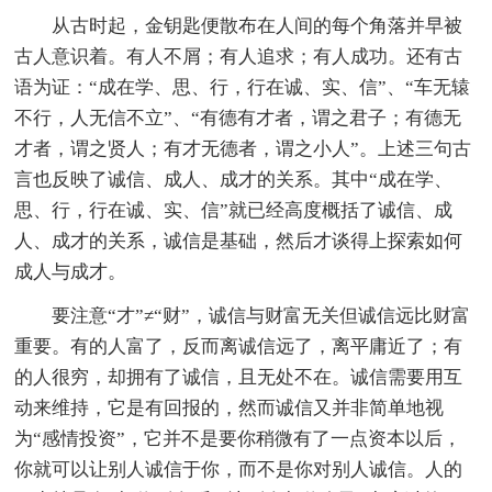
从古时起，金钥匙便散布在人间的每个角落并早被
古人意识着。有人不屑；有人追求；有人成功。还有古
语为证：“成在学、思、行，行在诚、实、信”、“车无辕
不行，人无信不立”、“有德有才者，谓之君子；有德无
才者，谓之贤人；有才无德者，谓之小人”。上述三句古
言也反映了诚信、成人、成才的关系。其中“成在学、
思、行，行在诚、实、信”就已经高度概括了诚信、成
人、成才的关系，诚信是基础，然后才谈得上探索如何
成人与成才。
要注意“才”≠“财”，诚信与财富无关但诚信远比财富
重要。有的人富了，反而离诚信远了，离平庸近了；有
的人很穷，却拥有了诚信，且无处不在。诚信需要用互
动来维持，它是有回报的，然而诚信又并非简单地视
为“感情投资”，它并不是要你稍微有了一点资本以后，
你就可以让别人诚信于你，而不是你对别人诚信。人的