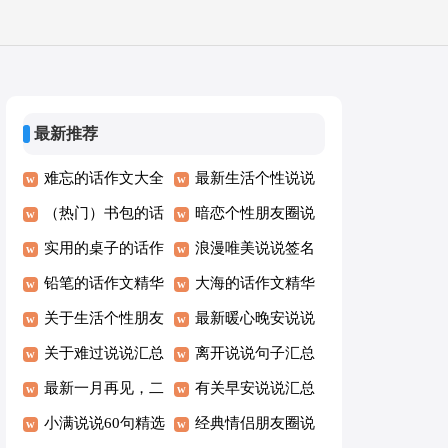
最新推荐
难忘的话作文大全
最新生活个性说说
(3篇)
（热门）书包的话
句子100句精选
暗恋个性朋友圈说
作文
实用的桌子的话作
说句子大全90句
浪漫唯美说说签名
文实用[4篇]
铅笔的话作文精华
（通用50句）
大海的话作文精华
（9篇）
关于生活个性朋友
（4篇）
最新暖心晚安说说
圈说说心语汇总
关于难过说说汇总
汇总（精选65句）
离开说说句子汇总
（通用190句）
90句精选
最新一月再见，二
60句
有关早安说说汇总
月你好个性句子说
小满说说60句精选
145句精选
经典情侣朋友圈说