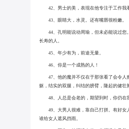
42、男士的美，表现在他专注于工作
43、眼睛大，水灵。还有嘴唇很粉嫩。
44、孔明能说动周瑜，但未必能说过
长寿的人。
45、年少有为，前途无量。
46、你是一个成熟的人！
47、他的魔并不仅在于那张看了会令
躯，结实的双腿，纠结的膀臂，隆起的健壮
48、人总是会老的，期望到时，你仍在
49、大男人很难，靠自己打拼。有好
谁给女人遮风挡雨。