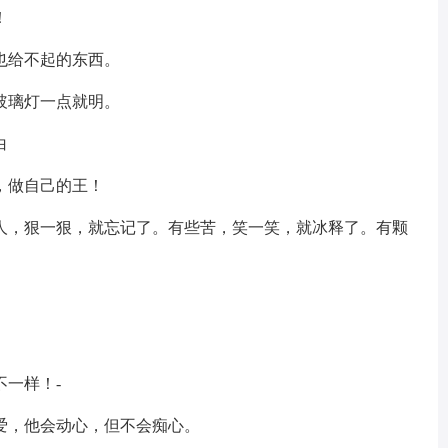
！
也给不起的东西。
玻璃灯一点就明。
白
，做自己的王！
些人，狠一狠，就忘记了。有些苦，笑一笑，就冰释了。有颗
不一样！-
爱，他会动心，但不会痴心。