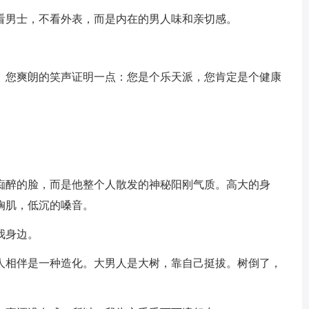
我看男士，不看外表，而是内在的男人味和亲切感。
您。您爽朗的笑声证明一点：您是个乐天派，您肯定是个健康
人痴醉的脸，而是他整个人散发的神秘阳刚气质。高大的身
胸肌，低沉的嗓音。
我身边。
女人相伴是一种造化。大男人是大树，靠自己挺拔。树倒了，