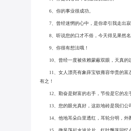
6、你的事业很成功。
7、曾经迷惘的心中，是你牵引我走出
8、听说您的口才不俗，今天得见果然
9、你很有想法哦！
10、曾经一度被依赖蒙蔽双眼，天真的
11、女人漂亮有象薛宝钗雍容华贵的
有之！
12、勤奋是财富的右手，节俭是它的左
13、您的眼光真好，这款地砖是我们公
14、他地耳朵白里透红，耳轮分明，
15、微风荡起水波片片，红叶飘落回