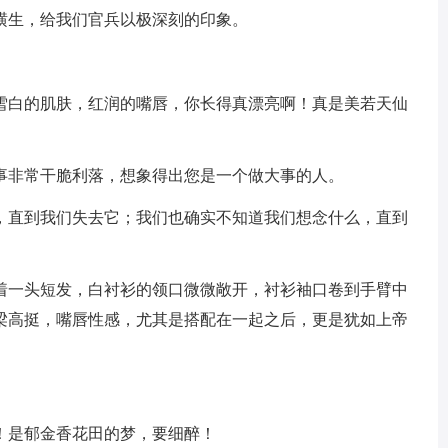
横生，给我们官兵以极深刻的印象。
，雪白的肌肤，红润的嘴唇，你长得真漂亮啊！真是美若天仙
做事非常干脆利落，想象得出您是一个做大事的人。
么，直到我们失去它；我们也确实不知道我们想念什么，直到
蓄着一头短发，白衬衫的领口微微敞开，衬衫袖口卷到手臂中
梁高挺，嘴唇性感，尤其是搭配在一起之后，更是犹如上帝
！是郁金香花田的梦，要细醉！