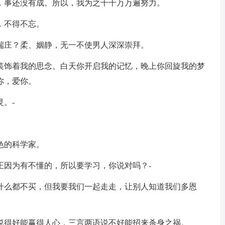
着，事还没有成。所以，我为之千千万万遍努力。
，不得不忘。
、端庄？柔、姻静，无一不使男人深深崇拜。
你装饰着我的思念。白天你开启我的记忆，晚上你回旋我的梦
你，爱你。
。-
色的科学家。
正因为有不懂的，所以要学习，你说对吗？-
许什么都不买，但我要我们一起走走，让别人知道我们多恩
语说得好能赢得人心，三言两语说不好能招来杀身之祸。