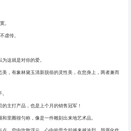
寂寞。
名不虚传。
以为这就是对你的爱。
富态美，有象林黛玉清新脱俗的灵性美，在您身上，两者兼而
手。
司的主打产品，也是上个月的销售冠军！
外圈和里圈很匀称，像是一件雕刻出来地艺术品。
忆点点，空中吹散浮云，心中的思念却越来越浓烈，我愿化作