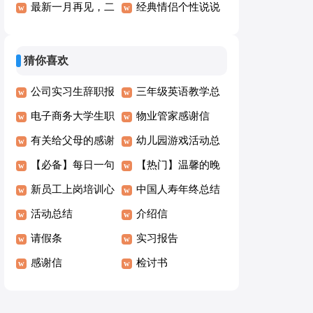
说90句
最新一月再见，二
说句子40句
经典情侣个性说说
月你好个性说说
句子大全（精选60
（通用40句）
句）
猜你喜欢
公司实习生辞职报
三年级英语教学总
告(精选15篇)
电子商务大学生职
结15篇
物业管家感谢信
业生涯规划书(精
有关给父母的感谢
幼儿园游戏活动总
选5篇)
信模板集合五篇
【必备】每日一句
结经典15篇
【热门】温馨的晚
早安问候语语录大
新员工上岗培训心
安微信问候语48句
中国人寿年终总结
合集56句
得体会
活动总结
（通用7篇）
介绍信
请假条
实习报告
感谢信
检讨书