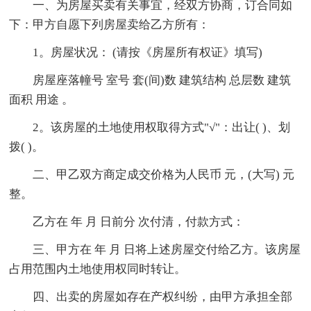
一、为房屋买卖有关事宜，经双方协商，订合同如
下：甲方自愿下列房屋卖给乙方所有：
1。房屋状况： (请按《房屋所有权证》填写)
房屋座落幢号 室号 套(间)数 建筑结构 总层数 建筑
面积 用途 。
2。该房屋的土地使用权取得方式"√"：出让( )、划
拨( )。
二、甲乙双方商定成交价格为人民币 元，(大写) 元
整。
乙方在 年 月 日前分 次付清，付款方式：
三、甲方在 年 月 日将上述房屋交付给乙方。该房屋
占用范围内土地使用权同时转让。
四、出卖的房屋如存在产权纠纷，由甲方承担全部