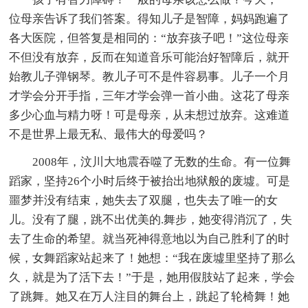
位母亲告诉了我们答案。得知儿子是智障，妈妈跑遍了
各大医院，但答复是相同的：“放弃孩子吧！”这位母亲
不但没有放弃，反而在知道音乐可能治好智障后，就开
始教儿子弹钢琴。教儿子可不是件容易事。儿子一个月
才学会分开手指，三年才学会弹一首小曲。这花了母亲
多少心血与精力呀！可是母亲，从未想过放弃。这难道
不是世界上最无私、最伟大的母爱吗？
2008年，汶川大地震吞噬了无数的生命。有一位舞
蹈家，坚持26个小时后终于被抬出地狱般的废墟。可是
噩梦并没有结束，她失去了双腿，也失去了唯一的女
儿。没有了腿，跳不出优美的.舞步，她变得消沉了，失
去了生命的希望。就当死神得意地以为自己胜利了的时
候，女舞蹈家站起来了！她想：“我在废墟里坚持了那么
久，就是为了活下去！”于是，她用假肢站了起来，学会
了跳舞。她又在万人注目的舞台上，跳起了轮椅舞！她