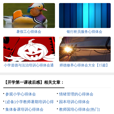
暑假工心得体会
银行柜员服务心得体会
小学道德与法治培训心得体会通
师德修养心得体会大全【15篇】
用【15篇】
【开学第一课读后感】相关文章：
参观小学心得体会
情绪管理的心得体会
[必备]小学教师暑期培训心得
园本培训心得体会
体会15篇
集体备课培训心得体会
教师国培心得体会[热门]