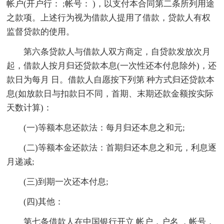
帐户(开户行： ;帐号： )，以支付本合同第二条所列用途
之款项。上述行为视为借款人提用了借款，贷款人有权
监督贷款的使用。
第六条贷款人与借款人双方商定，自贷款发放次月
起，借款人按月归还贷款本息(一次性还本付息除外)，还
款日为每月 日。借款人自愿按下列第 种方式归还贷款本
息(如放款日与扣款日不同，首期、末期还款金额按实际
天数计算)：
(一)等额本息还款法：每月归还本息之和元;
(二)等额本金还款法：首期归还本息之和元，利息逐
月递减;
(三)到期一次还本付息;
(四)其他：
第七条借款人在中国银行开立 帐户，户名 ，帐号，