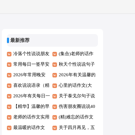
最新推荐
冷落个性说说朋友
(集合)老师的话作
圈（精选40句）
常用每日一签早安
文4篇
秋天个性说说句子
问候语语录26句
2026年常用晚安
（精选100句）
2026年有关温馨的
QQ问候语集锦62
喜欢说说语录（精
早安问候语61句
心里的话作文(大
条
选30句）
2026年有关每日一
全4篇)
关于泰戈尔句子说
签早安QQ问候语
【精华】温馨的早
说汇总50句精选
伤害朋友圈说说40
34条
安朋友圈问候语62
老师的话作文实用
句
(精)难忘的话作文
条
【4篇】
最温暖的话作文
关于四月再见，五