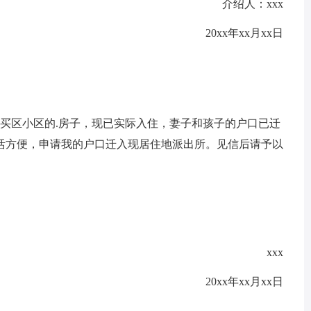
介绍人：xxx
20xx年xx月xx日
购买区小区的.房子，现已实际入住，妻子和孩子的户口已迁
生活方便，申请我的户口迁入现居住地派出所。见信后请予以
xxx
20xx年xx月xx日