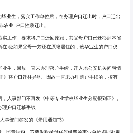
续的毕业生，落实工作单位后，在办理户口迁出时，户口迁出
“非农业”户口性质迁出。
落实工作，要求将户口迁回原籍，其父母户口已迁移到本省
所在地;如果父母一方还在原籍居住的，该毕业生的户口仍
毕业生，因故一直未办理落户手续，迁入地公安机关问明情
移证》将户口迁往异地，因故一直未办理落户手续的，按有
后，人事部门不再发《中等专业学校毕业生分配报到证》。
办理户口迁移手续：
府人事部门签发的《录用通知书》。
亏、照章纳税、不要财政拨付任何经费的事业单位)聘(录)用