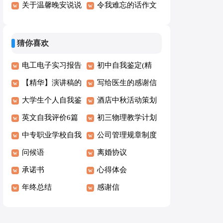
关于温馨晚安说说
月你好唯美说说语
令我难忘的话作文
汇总125句
录汇总70句精选
（精品6篇）
猜你喜欢
电工电子实习报告
初中自我鉴定(精
(15篇)
【精华】演讲稿的
选15篇)
写给医生的感谢信
作文4篇
大学生个人自我鉴
(通用15篇)
酒店中秋活动策划
定(汇编15篇)
英文自我评价6篇
初三物理教学计划
中专职业学校自我
模板
公司管理规章制度
鉴定
问候语
(15篇)
离婚协议
承诺书
心得体会
年终总结
感谢信