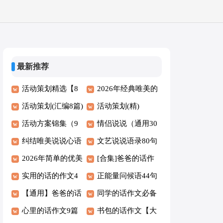
最新推荐
活动策划精选【8
2026年经典唯美的
篇】
活动策划(汇编8篇)
早安问候语短信汇
活动策划(精)
活动方案锦集（9
编55句
情侣说说（通用30
篇）
纠结唯美说说心语
句）
文艺说说语录80句
30句
2026年简单的优美
[合集]爸爸的话作
的晚安朋友圈问候
实用的话的作文4
文4篇
正能量问候语44句
语39句
篇[精华]
【通用】爸爸的话
同学的话作文必备
作文3篇
心里的话作文9篇
【4篇】
书包的话作文【大