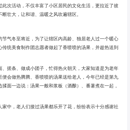
过此次活动，不仅丰富了小区居民的文化生活，更拉近了彼
不断壮大，让和谐、温暖之风吹遍辖区。
的节气冬至将近，为了让辖区内高龄、独居老人过一个暖心
爱心传统美食制作团志愿者做起了香喷喷的汤果，并趁热送到
面、搓条、做成小团子，忙得热火朝天，大家知道是为老年
至便会做热腾腾、香喷喷的汤果送给老人，今年已经是第九
一边揉面一边说：汤果一般和浆板（酒酿）、番薯煮在一起，
人家中，老人们接过汤果都乐开了花，纷纷表示十分感谢社