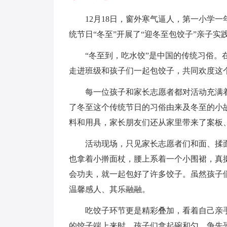
12月18日，窗外寒气逼人，第一小学
统节日“冬至”开展了“迎冬至包饺子”亲子实
“冬至到，吃水饺”是中国的传统习俗
走进班级和孩子们一起包饺子，共同欢度这
每一位孩子和家长志愿者都对活动充满
了冬至这个传统节日的习俗由来及冬至的小
料和用具，家长朋友们还从家里带来了案板
活动现场，只见家长志愿者们和面、揉
也拿着小擀面杖，腰上系着一个小围裙，真
会功夫，就一起包好了许多饺子。虽然孩子
温馨感人、其乐融融。
吃饺子环节更是精彩叠加，看着自己亲
的饺子端上来时，孩子们拿起碗和勺，争先