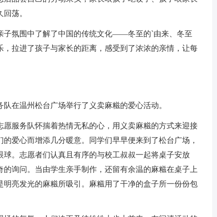
久回荡。
亲子氛围中了解了中国的传统文化——冬至的`由来、冬至
乐，拉进了孩子与家长的距离，感受到了浓浓的亲情，让每
务队在温州松台广场举行了义卖麻糍的爱心活动。
志愿服务队怀揣着热情无私的心，用义卖麻糍的方式来迎接
们的爱心而增添几分暖意。同学们早早便来到了松台广场，
眼球。志愿者们认真且有序的与校工叔叔一起将桌子安放
奇的询问。当由学生亲手制作，还留有余温的麻糍在桌子上
是明亮发光的麻糍所吸引。麻糍用了干净的盒子所一份份包