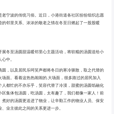
是老宁波的传统习俗。近日，小港街道各社区纷纷组织志愿
睦的邻里关系、浓浓的敬老之情在冬至日燃起了一股股暖
，开展冬至汤圆甜温暖邻里心主题活动，将软糯的汤圆送给小
人心中。
汤圆，以及居民乐呵笑声都将冬日的寒冷驱散，取之代替的
火场面。看着这热热闹闹的.大场面，很多路过的居民加入
个人都忙的不亦乐乎，笑容代替了冷漠，甜蜜的汤圆馅融化
小区集体包汤圆，吃汤圆，太有趣了，我们都像一家人！前
。煮好的汤圆更送进了物业，让辛勤工作的物业人员、保安
业、业主彼此之间的关系更进一步。