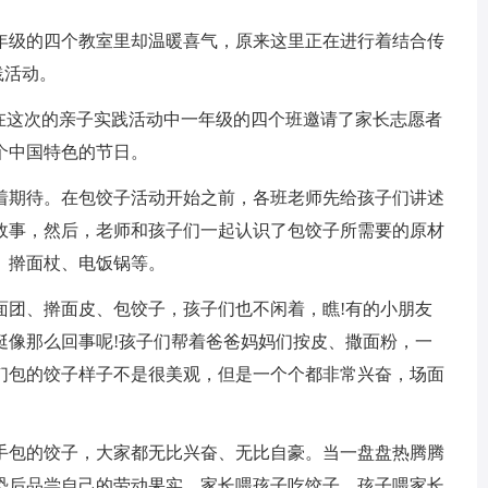
一年级的四个教室里却温暖喜气，原来这里正在进行着结合传
践活动。
。在这次的亲子实践活动中一年级的四个班邀请了家长志愿者
个中国特色的节日。
着期待。在包饺子活动开始之前，各班老师先给孩子们讲述
故事，然后，老师和孩子们一起认识了包饺子所需要的原材
、擀面杖、电饭锅等。
面团、擀面皮、包饺子，孩子们也不闲着，瞧!有的小朋友
挺像那么回事呢!孩子们帮着爸爸妈妈们按皮、撒面粉，一
们包的饺子样子不是很美观，但是一个个都非常兴奋，场面
手包的饺子，大家都无比兴奋、无比自豪。当一盘盘热腾腾
恐后品尝自己的劳动果实，家长喂孩子吃饺子、孩子喂家长