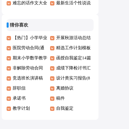
（优秀）
难忘的话作文大全
全4篇】
最新生活个性说说
(3篇)
句子100句精选
猜你喜欢
【热门】小学毕业
开展秋游活动总结
演讲稿四篇
医院劳动合同(通
5篇
精选工作计划模板
用15篇)
期末小学数学教学
汇总6篇
函授自我鉴定14篇
工作总结
非解除劳动合同
成绩下降检讨书汇
竞选班长演讲稿
编15篇
设计类实习报告(8
(汇编15篇)
辞职信
篇)
离婚协议
承诺书
稿件
教学计划
自我鉴定