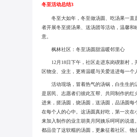
冬至活动总结3
冬至大如年，冬至做汤圆、吃汤果一直
者开展冬至搓汤果、送汤团等活动，温馨和
意。
枫林社区：冬至汤圆甜温暖邻里心
12月18日下午，社区走进东岗碶新村
区物业、业主，更将温暖与关爱送进每一个
活动现场，冒着热气的汤锅，白生生的
是居民、志愿者们彼此互帮、共同制作的红
进来，搓汤圆，烧汤圆，送汤圆，品汤圆每
在每个人的心中。这汤圆真好吃，第一次在
来加入制作的业主胡美月阿姨乐呵呵的说道
都品尝了这软糯的汤圆，更象征着社区、物