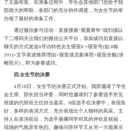
了主题布置。在准备过程中，学生会其他部门也给予我
部很大的帮助，各部门的充分协作调度，为女生节的举
办做了最好的准备工作。
通过微信参与活动：直接搜索“展翼青年”或扫描以
下二维码关注我们的微信公共平台，添加成功后直接以
聊天的方式发送#寻访特色女生寝室# +寝室号(如:8栋
201)+文字表述推荐理由+寝室成员集体照+寝室全貌(清
晰照片)，即为参赛成功。
四.女生节的决赛
4月18日，女生节的决赛正式开始。我部邀请了学生
会主席、部长担当评委，同时也邀请到了参赛选手所见
班级的代班班主任担当嘉宾。8组选手在决赛中，表现良
好，多样的表演方式，充分表现出个人独特的风采。主
持人在表演前后，为选手展播同学对其的评价及祝福，
现场的气氛异常热烈。趣味问答环节又从另一方面展示