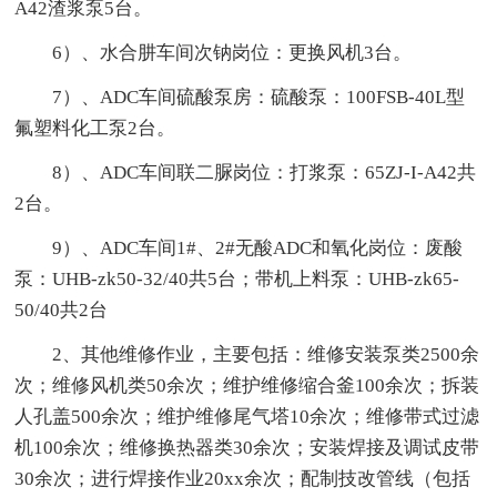
A42渣浆泵5台。
6）、水合肼车间次钠岗位：更换风机3台。
7）、ADC车间硫酸泵房：硫酸泵：100FSB-40L型
氟塑料化工泵2台。
8）、ADC车间联二脲岗位：打浆泵：65ZJ-I-A42共
2台。
9）、ADC车间1#、2#无酸ADC和氧化岗位：废酸
泵：UHB-zk50-32/40共5台；带机上料泵：UHB-zk65-
50/40共2台
2、其他维修作业，主要包括：维修安装泵类2500余
次；维修风机类50余次；维护维修缩合釜100余次；拆装
人孔盖500余次；维护维修尾气塔10余次；维修带式过滤
机100余次；维修换热器类30余次；安装焊接及调试皮带
30余次；进行焊接作业20xx余次；配制技改管线（包括