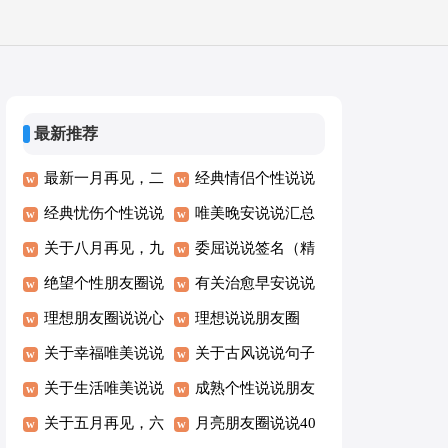
最新推荐
最新一月再见，二
经典情侣个性说说
月你好个性说说
经典忧伤个性说说
句子大全（精选60
唯美晚安说说汇总
（通用40句）
语录大全70句
关于八月再见，九
句）
145句
委屈说说签名（精
月你好唯美说说句
绝望个性朋友圈说
选90句）
有关治愈早安说说
子汇总80句精选
说语录90句
理想朋友圈说说心
145句精选
理想说说朋友圈
语30句精选
关于幸福唯美说说
（通用70句）
关于古风说说句子
朋友圈大全60句
关于生活唯美说说
汇总（通用100
成熟个性说说朋友
语录大全（精选
关于五月再见，六
句）
圈（精选40句）
月亮朋友圈说说40