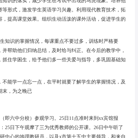
础知识的落实，减少学生在考试中出现的马虎现象。培养他
赛等形式，激发学生英语学习兴趣。利用现代教育技术，拓
容，提高课堂效果。组织生动活泼的课外活动，促进学生的
学生知识的掌握情况，每课重点不要过多，训练时严格要
，并帮助他们归纳总结，及时给与纠正。在今后的教学中，
，抓住学困生，给予他们多一些关爱与指导，多巩固基础知
，不能学一点忘一点，在平时就要了解学生的掌握情况，及
期末，为之晚已
学（即六中分校）参观学习。25日11点准时来到xx宾馆报
：25日下午观摩了三为优秀教师的公开课。26日中午听了
科研中心的地理教研员，以及x市第十五中主要领导，和来自