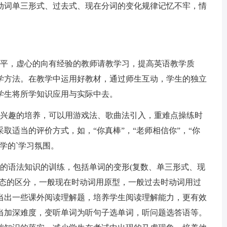
动词单三形式、过去式、现在分词的变化规律记忆不牢，情
水平，虚心的向有经验的教师请教学习，提高英语教学质
学方法。在教学中运用好教材，通过师生互动，学生的独立
学生将所学知识应用与实际中去。
生兴趣的培养，可以用游戏法、歌曲法引入，重难点操练时
取适当的评价方式，如，“你真棒”，“老师相信你”，“你
学的`学习氛围。
级的语法知识的训练，包括单词的变形(复数、单三形式、现
时态的区分，一般现在时动词用原型，一般过去时动词用过
当出一些课外阅读理解题，培养学生阅读理解能力，更有效
当加深难度，变听单词为听句子选单词，听问题选答语等。