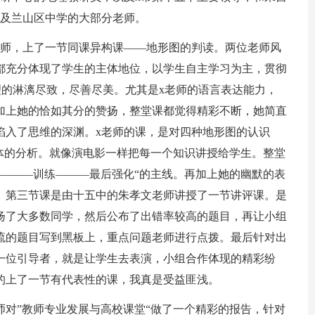
以及兰山区中学的大部分老师。
x老师，上了一节同课异构课——地形图的判读。两位老师风
都充分体现了学生的主体地位，以学生自主学习为主，贯彻
理的淋漓尽致，尽善尽美。尤其是x老师的语言表达能力，
加上她的恰如其分的赞扬，整堂课都觉得精彩不断，她简直
陷入了思维的深渊。x老师的课，是对四种地形图的认识
具体的分析。就像演电影一样把每一个知识讲授给学生。整堂
案———训练———最后强化“的主线。再加上她的幽默的表
。第三节课是由十五中的朱孝文老师讲授了一节讲评课。是
扬了大多数同学，然后公布了出错率较高的题目，再让小组
流的题目写到黑板上，重点问题老师进行点拨。最后针对出
一位引导者，就是让学生去表演，小组合作体现的精彩纷
的上了一节有代表性的课，我真是受益匪浅。
师对”教师专业发展与高校课堂“做了一个精彩的报告，针对