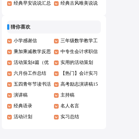
100句）
月你好说说句子40
经典早安说说汇总
句
经典古风唯美说说
句精选
（精选170句）
30句精选
猜你喜欢
小学感谢信
三年级数学教学工
乘加乘减教学反思
作总结汇编九篇
中专生会计求职信
活动策划4篇（优
实用的活动策划
选）
六月份工作总结
（优）
【热门】会计实习
(汇编15篇)
五四青年节读书活
报告
高考励志演讲稿15
动方案
演讲稿
篇
主持稿
经典语录
名人名言
活动计划
实习总结