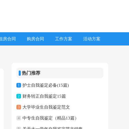
租房合同
购房合同
工作方案
活动方案
热门推荐
护士自我鉴定必备(15篇)
1
财务转正自我鉴定15篇
2
大学毕业生自我鉴定范文
3
中专生自我鉴定（精品13篇）
4
关于大一学年自我鉴定范文锦集
5