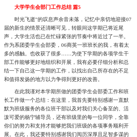
大学学生会部门工作总结 篇5
时光飞逝”的叹息声余音未落，记忆中亲切地迎接07
届的新生的情景还清晰可见，转眼间这学期已将近尾
声，大学生活也已在忙碌紧张的节奏中将近过了一半。
作为系团委学生会部委，06商英一班班长的我，有着太
多的感触。也收获了很多……为使下学期的各项学生干
部工作能够更好地组织和开展，我有必要仔细分析和总
结一下自己这一学期的工作，以找出自己所存在的不足
和值得发扬的地方以力争得到更好的改善。
在此我谨对本学期所做的团委学生会部委工作和班
长工作做一个总结：在这里，我首先要特别感谢一直默
默为班级服务的各位班干部以及对我们关心备至的、活
泼可爱的杨宁辅导员，还有班级里的每一位同学，全靠
你们的努力和支持才能够把我们班级的各项事务顺利开
展。在此，我还要特别感谢我们阅历深厚且足智多谋的