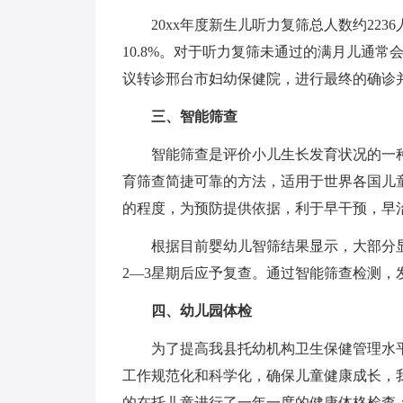
20xx年度新生儿听力复筛总人数约22
10.8%。对于听力复筛未通过的满月儿通
议转诊邢台市妇幼保健院，进行最终的确诊
三、智能筛查
智能筛查是评价小儿生长发育状况的一种
育筛查简捷可靠的方法，适用于世界各国儿
的程度，为预防提供依据，利于早干预，早
根据目前婴幼儿智筛结果显示，大部分
2—3星期后应予复查。通过智能筛查检测，
四、幼儿园体检
为了提高我县托幼机构卫生保健管理水
工作规范化和科学化，确保儿童健康成长，我站
的在托儿童进行了一年一度的健康体格检查