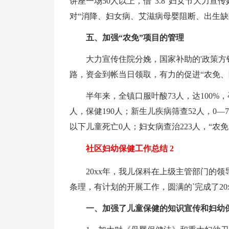
讲座一场50人以上，借“3.8”妇女节大力
对“消降、妇女病、艾滋病母婴阻断、出生缺
五、加强“农免”项目的管理
大力宣传住院分娩，国家补助的'政策方
路，资金到帐当日领取，有力的促进“农免、
半年来，全镇口服叶酸73人，达100%，
人，保健190人；新生儿疾病筛查52人，0—
以下儿童死亡0人；妇女病查治223人，“农免
社区妇幼保健工作总结 2
20xx年，我儿保科在上级主管部门的
条理，有计划的开展工作，圆满的`完成了2
一、加强了儿童保健的知识宣传和妇幼