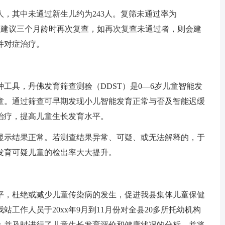
36人，其中未通过新生儿约为243人。复筛未通过率为
常会建议三个月龄时再次复查，如再次复查未通过者，则会建
并对症治疗。
工具，丹佛发育筛查测验（DDST）是0—6岁儿童智能发
童。通过筛查可早期发现小儿智能发育正常与否及智能迟缓
治疗，提高儿童生长发育水平。
显示结果正常。若测查结果异常、可疑、或无法解释的，于
发育可疑儿童的检出率大大提升。
平，杜绝或减少儿童传染病的发生，促进我县集体儿童保健
工作人员于20xx年9月到11月份对全县20多所托幼机构
；并及时进行了儿童生长发育评价和健康状况的分析，并将