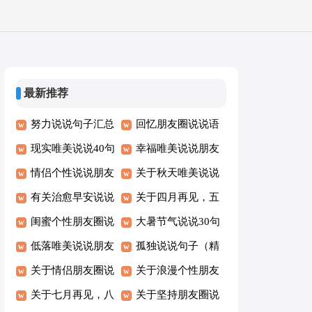
最新推荐
努力说说句子汇总
回忆朋友圈说说语
（精选80句）
现实唯美说说40句
录大全100句
幸福唯美说说朋友
精选
情侣个性说说朋友
圈（通用80句）
关于秋天唯美说说
圈大全80句
有关治愈早安说说
朋友圈（通用30
关于四月再见，五
（通用30句）
闺蜜个性朋友圈说
句）
月你好唯美语录说
大暑节气说说30句
说（通用40句）
低落唯美说说朋友
说大全（精选70
孤独说说句子（精
圈（精选30句）
关于情侣朋友圈说
句）
选30句）
关于浪漫个性朋友
说大全70句精选
关于七月再见，八
圈说说语录汇总
关于坚持朋友圈说