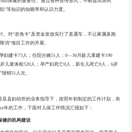
宣传妇幼保健的重要性。通过各种宣传形式，不断提高居民
陷”等知识的知晓率和认识力度。
针。对“农免卡”及资金发放实行了直通车，不让家属多跑
降消”项目工作的开展。
孕妇建卡73人；住院分娩51人；0—36月龄儿童建卡190
7岁儿童体检520人；孕产妇死亡0人，新生儿死亡0人，6岁
”报销51人次。
领导及县妇幼所的业务指导下，按照年初制定的工作计划，有
0xx年的工作，下面对儿保工作情况汇报如下：
保健的机构建设