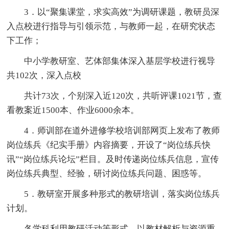
3．以“聚集课堂，求实高效”为调研课题，教研员深
入点校进行指导与引领示范，与教师一起，在研究状态
下工作；
中小学教研室、艺体部集体深入基层学校进行视导
共102次，深入点校
共计73次，个别深入近120次，共听评课1021节，查
看教案近1500本、作业6000余本。
4．师训部在道外进修学校培训部网页上发布了教师
岗位练兵《纪实手册》内容摘要，开设了“岗位练兵快
讯”“岗位练兵论坛”栏目。及时传递岗位练兵信息，宣传
岗位练兵典型、经验，研讨岗位练兵问题、困惑等。
5．教研室开展多种形式的教研培训，落实岗位练兵
计划。
各学科利用教研活动等形式，以教材解析与资源重